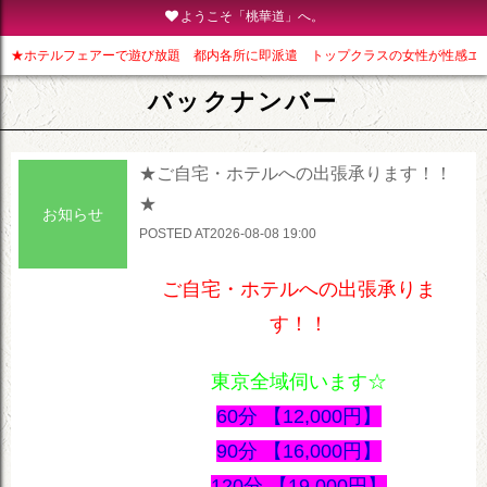
ようこそ「桃華道」へ。
★オススメ★ れい・みら・れいこ・みに・みらい
★ホテルフェアーで遊び放題 都内各所に即派遣 トップクラスの女性が性感エ
バックナンバー
★ご自宅・ホテルへの出張承ります！！
★
お知らせ
POSTED AT2026-08-08 19:00
ご自宅・ホテルへの出張承りま
す！！
東京全域伺います☆
60分 【12,000円】
90分 【16,000円】
120分 【19,000円】