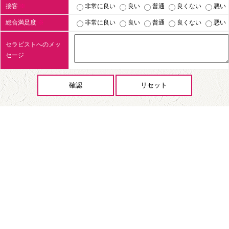
接客
※
非常に良い
良い
普通
良くない
悪い
総合満足度
※
非常に良い
良い
普通
良くない
悪い
セラピストへのメッ
セージ