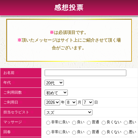
感想投票
※
は必須項目です。
※
頂いたメッセージはサイト上にご紹介させて頂く場
合がございます。
お名前
※
年代
※
ご利用回数
※
ご利用日
※
年
月
日
担当セラピスト
※
マッサージ
※
非常に良い
良い
普通
良くない
悪い
回春
※
非常に良い
良い
普通
良くない
悪い